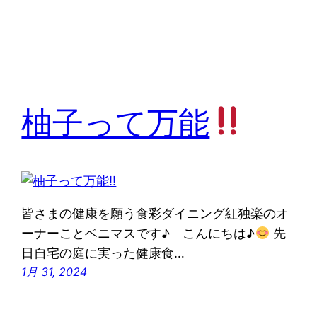
柚子って万能
皆さまの健康を願う食彩ダイニング紅独楽のオ
ーナーことベニマスです♪ こんにちは♪
先
日自宅の庭に実った健康食…
1月 31, 2024