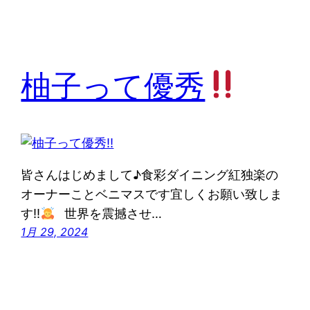
柚子って優秀
皆さんはじめまして♪食彩ダイニング紅独楽の
オーナーことベニマスです宜しくお願い致しま
す!!
世界を震撼させ…
1月 29, 2024