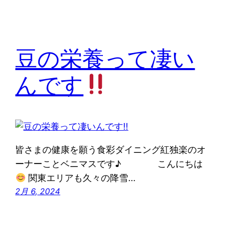
豆の栄養って凄い
んです
皆さまの健康を願う食彩ダイニング紅独楽のオ
ーナーことベニマスです♪ こんにちは
関東エリアも久々の降雪…
2月 6, 2024