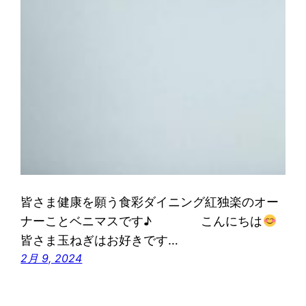
皆さま健康を願う食彩ダイニング紅独楽のオー
ナーことベニマスです♪ こんにちは
皆さま玉ねぎはお好きです…
2月 9, 2024