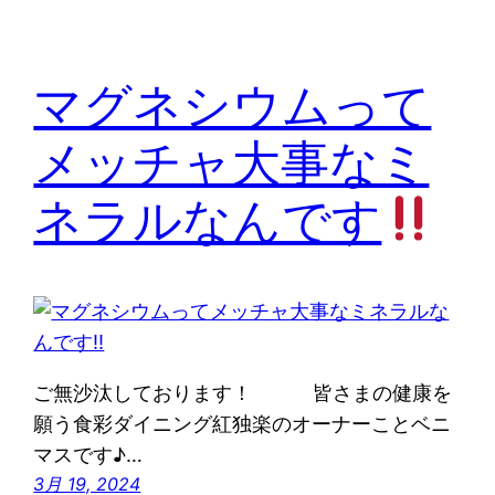
マグネシウムって
メッチャ大事なミ
ネラルなんです
ご無沙汰しております！ 皆さまの健康を
願う食彩ダイニング紅独楽のオーナーことベニ
マスです♪…
3月 19, 2024